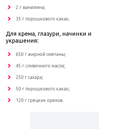
2 г ванилина;
35 г порошкового какао.
Для крема, глазури, начинки и
украшения:
650 г жирной сметаны;
45 г сливочного масла;
250 г сахара;
50 г порошкового какао;
120 г грецких орехов.