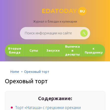
EDATODAY
RU
Журнал о блюдах и кулинарии
Выпечка
Вторые
к
Супы
Закуски
и
блюда
Празднику
десерты
Home
Ореховый торт
Ореховый торт
Содержание:
Торт «Наташа» с грецкими орехами