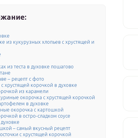
жание:
овке
ке из кукурузных хлопьев с хрустящей и
е
ах из теста в духовке пошагово
етане
ве – рецепт с фото
с хрустящей корочкой в духовке
орочкой из карамели
куриные окорочка с хрустящей корочкой
артофелем в духовке
ные окорочка с картошкой
рочкой в остро-сладком соусе
 духовке
шкой – самый вкусный рецепт
осточки с хрустящей корочкой