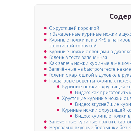
Содер
С хрустящей корочкой
↑ Зажаренные куриные ножки в дух
Куриные ножки как в KFS в паниров
золотистой корочкой
Куриные ножки с овощами в духовк
Голень в тесте запеченная
Как запечь ножки куриные в мешочк
Запечённые на быстром тесте на см
Голени с картошкой в духовке в рука
Пошаговые рецепты куриных ножек 
Куриные ножки с хрустящей к
Видео: как приготовить 
Хрустящие куриные ножки с к
Видео: вкуснейшие кури
Куриные ножки с хрустящей ко
Видео: куриные ножки в
Запеченные куриные ножки с карто
Нереально вкусные бедрышки без к