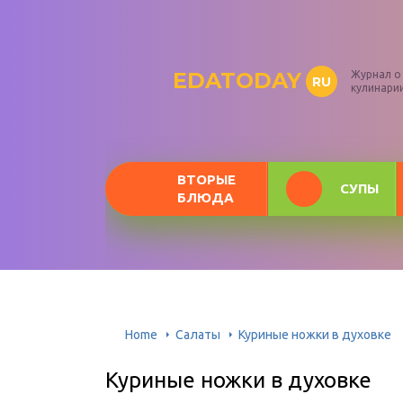
EDATODAY
Журнал о
RU
кулинари
ВТОРЫЕ
СУПЫ
БЛЮДА
Home
Салаты
Куриные ножки в духовке
Куриные ножки в духовке