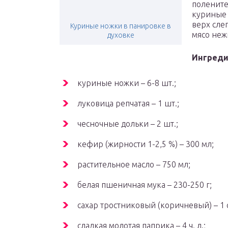
полените
куриные 
верх сле
Куриные ножки в панировке в
мясо неж
духовке
Ингред
куриные ножки – 6-8 шт.;
луковица репчатая – 1 шт.;
чесночные дольки – 2 шт.;
кефир (жирности 1-2,5 %) – 300 мл;
растительное масло – 750 мл;
белая пшеничная мука – 230-250 г;
сахар тростниковый (коричневый) – 1 ст
сладкая молотая паприка – 4 ч. л.;