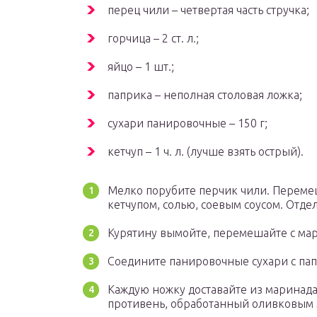
перец чили – четвертая часть стручка;
горчица – 2 ст. л.;
яйцо – 1 шт.;
паприка – неполная столовая ложка;
сухари панировочные – 150 г;
кетчуп – 1 ч. л. (лучше взять острый).
Мелко порубите перчик чили. Перемеш
кетчупом, солью, соевым соусом. Отде
Курятину вымойте, перемешайте с мари
Соедините панировочные сухари с па
Каждую ножку доставайте из маринада,
противень, обработанный оливковым 