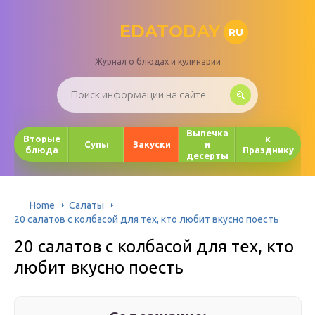
EDATODAY
RU
Журнал о блюдах и кулинарии
Выпечка
Вторые
к
Супы
Закуски
и
блюда
Празднику
десерты
Home
Салаты
20 салатов с колбасой для тех, кто любит вкусно поесть
20 салатов с колбасой для тех, кто
любит вкусно поесть