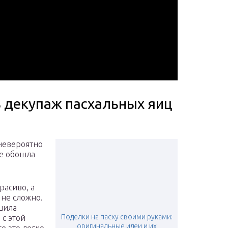
ь декупаж пасхальных яиц
 невероятно
Не обошла
расиво, а
 не сложно.
ешила
Поделки на пасху своими руками:
 с этой
оригинальные идеи и их