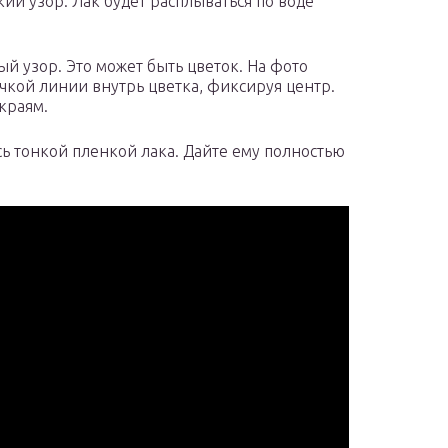
кий узор. Лак будет расплываться по воде
ый узор. Это может быть цветок. На фото
очкой линии внутрь цветка, фиксируя центр.
краям.
сь тонкой пленкой лака. Дайте ему полностью