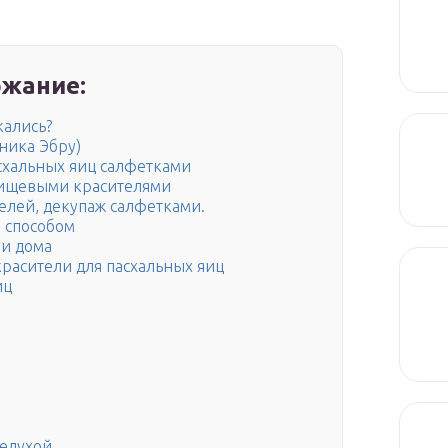
жание:
кались?
хника Эбру)
асхальных яиц салфетками
ищевыми красителями
елей, декупаж салфетками.
 способом
и дома
расители для пасхальных яиц
иц
шелухой