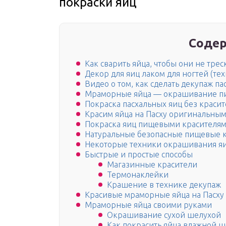
покраски яиц
Содер
Как сварить яйца, чтобы они не трес
Декор для яиц лаком для ногтей (те
Видео о том, как сделать декупаж п
Мраморные яйца — окрашивание п
Покраска пасхальных яиц без красит
Красим яйца на Пасху оригинальным
Покраска яиц пищевыми красителям
Натуральные безопасные пищевые к
Некоторые техники окрашивания я
Быстрые и простые способы
Магазинные красители
Термонаклейки
Крашение в технике декупаж
Красивые мраморные яйца на Пасху
Мраморные яйца своими руками
Окрашивание сухой шелухой
Как покрасить яйца влажной 