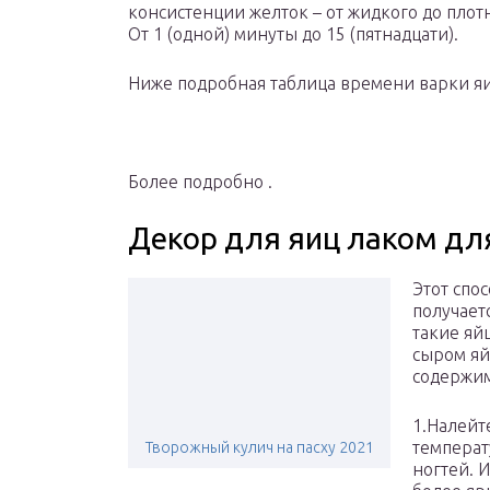
консистенции желток – от жидкого до плот
От 1 (одной) минуты до 15 (пятнадцати).
Ниже подробная таблица времени варки яи
Более подробно .
Декор для яиц лаком для
Этот спо
получает
такие яйц
сыром яй
содержим
1.Налейт
температ
Творожный кулич на пасху 2021
ногтей. 