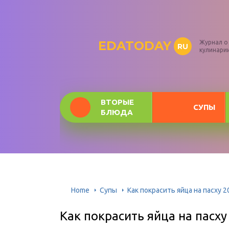
EDATODAY
Журнал о
RU
кулинари
ВТОРЫЕ
СУПЫ
БЛЮДА
Home
Супы
Как покрасить яйца на пасху 
Как покрасить яйца на пасху