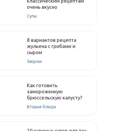
классическим рецептам
очень вкусно
Супы
8 вариантов рецепта
жульена с грибами и
сыром
Закуски
Как готовить
замороженную
брюссельскую капусту?
Вторые блюда
20 куриных супов для тех,