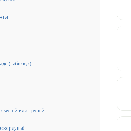
енты
де (гибискус)
ах мукой или крупой
(скорлупы)