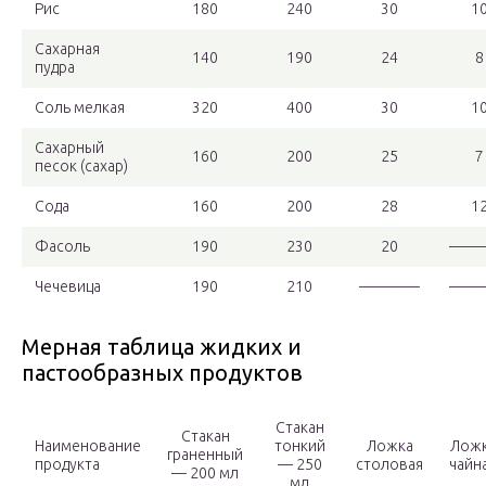
Рис
180
240
30
1
Сахарная
140
190
24
8
пудра
Соль мелкая
320
400
30
1
Сахарный
160
200
25
7
песок (сахар)
Сода
160
200
28
1
Фасоль
190
230
20
——
Чечевица
190
210
————
——
Мерная таблица жидких и
пастообразных продуктов
Стакан
Стакан
Наименование
тонкий
Ложка
Лож
граненный
продукта
— 250
столовая
чайн
— 200 мл
мл