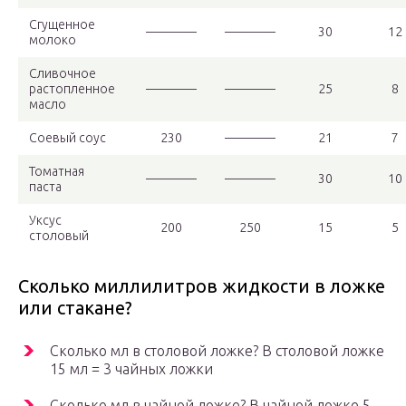
Сгущенное
————
————
30
12
молоко
Сливочное
растопленное
————
————
25
8
масло
Соевый соус
230
————
21
7
Томатная
————
————
30
10
паста
Уксус
200
250
15
5
столовый
Сколько миллилитров жидкости в ложке
или стакане?
Сколько мл в столовой ложке? В столовой ложке
15 мл = 3 чайных ложки
Сколько мл в чайной ложке? В чайной ложке 5