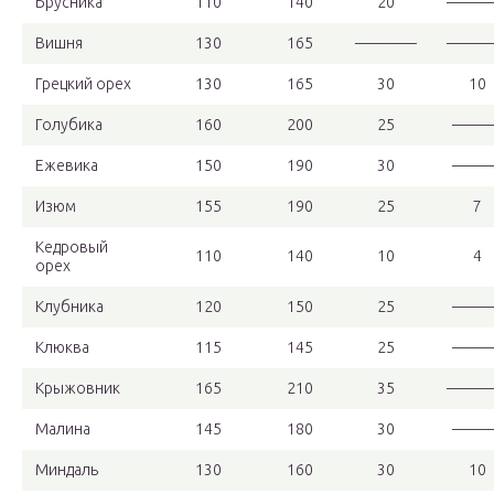
Брусника
110
140
20
———
Вишня
130
165
————
———
Грецкий орех
130
165
30
10
Голубика
160
200
25
———
Ежевика
150
190
30
———
Изюм
155
190
25
7
Кедровый
110
140
10
4
орех
Клубника
120
150
25
———
Клюква
115
145
25
———
Крыжовник
165
210
35
———
Малина
145
180
30
———
Миндаль
130
160
30
10