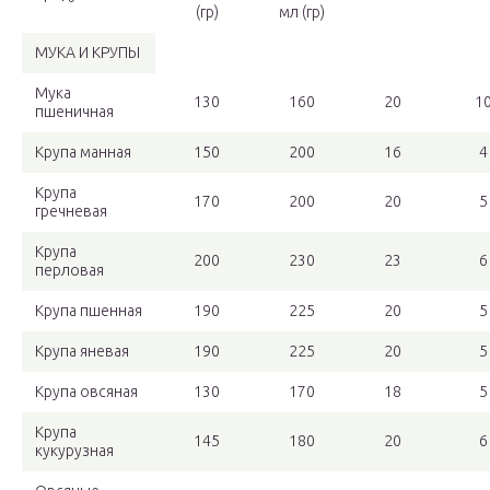
(гр)
мл (гр)
МУКА И КРУПЫ
Мука
130
160
20
1
пшеничная
Крупа манная
150
200
16
4
Крупа
170
200
20
5
гречневая
Крупа
200
230
23
6
перловая
Крупа пшенная
190
225
20
5
Крупа яневая
190
225
20
5
Крупа овсяная
130
170
18
5
Крупа
145
180
20
6
кукурузная