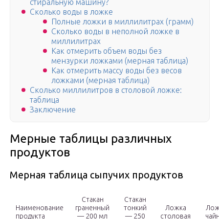
стиральную машину?
Сколько воды в ложке
Полные ложки в миллилитрах (грамм)
Сколько воды в неполной ложке в
миллилитрах
Как отмерить объем воды без
мензурки ложками (мерная таблица)
Как отмерить массу воды без весов
ложками (мерная таблица)
Сколько миллилитров в столовой ложке:
таблица
Заключение
Мерные таблицы различных
продуктов
Мерная таблица сыпучих продуктов
Стакан
Стакан
Наименование
граненный
тонкий
Ложка
Лож
продукта
— 200 мл
— 250
столовая
чай