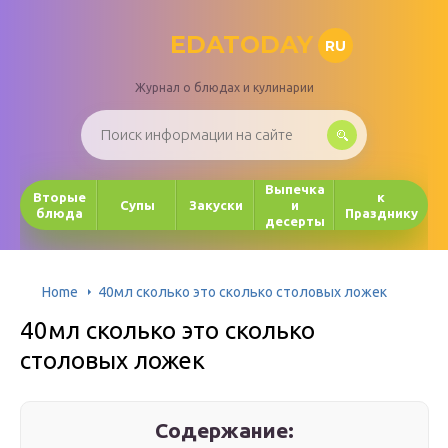
EDATODAY
RU
Журнал о блюдах и кулинарии
Выпечка
Вторые
к
Супы
Закуски
и
блюда
Празднику
десерты
Home
40мл сколько это сколько столовых ложек
40мл сколько это сколько
столовых ложек
Содержание: