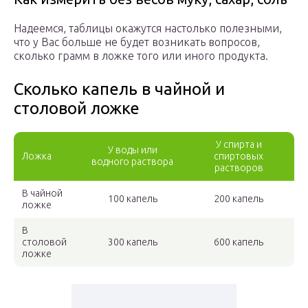
Надеемся, таблицы окажутся настолько полезными,
что у Вас больше не будет возникать вопросов,
сколько грамм в ложке того или иного продукта.
Сколько капель в чайной и
столовой ложке
У спирта и
У воды или
Ложка
спиртовых
водного раствора
растворов
В чайной
100 капель
200 капель
ложке
В
столовой
300 капель
600 капель
ложке