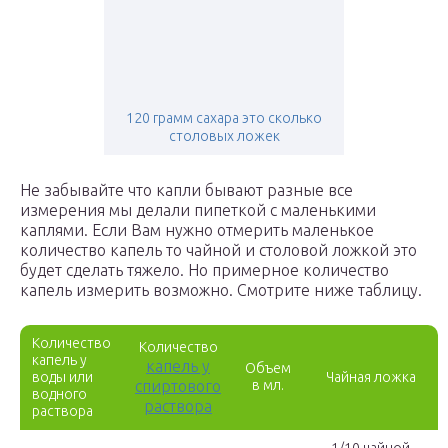
120 грамм сахара это сколько
столовых ложек
Не забывайте что капли бывают разные все
измерения мы делали пипеткой с маленькими
каплями. Если Вам нужно отмерить маленькое
количество капель то чайной и столовой ложкой это
будет сделать тяжело. Но примерное количество
капель измерить возможно. Смотрите ниже таблицу.
Количество
Количество
капель у
капель у
Объем
воды или
Чайная ложка
спиртового
в мл.
водного
раствора
раствора