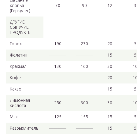
Овсяные
хлопья
70
90
12
3
(Геркулес)
ДРУГИЕ
СЫПУЧИЕ
ПРОДУКТЫ
Горох
190
230
20
5
Желатин
————
————
15
5
Крахмал
130
160
30
1
Кофе
————
————
20
1
Какао
————
————
15
5
Лимонная
250
300
30
1
кислота
Мак
125
155
15
5
Разрыхлитель
————
————
15
5