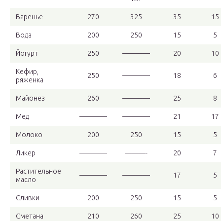
Варенье
270
325
35
15
Вода
200
250
15
5
Йогурт
250
————
20
10
Кефир,
250
————
18
6
ряженка
Майонез
260
————
25
8
Мед
————
————
21
17
Молоко
200
250
15
5
Ликер
————
———-
20
7
Растительное
————
————
17
5
масло
Сливки
200
250
15
5
Сметана
210
260
25
10