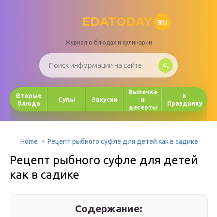
EDATODAY
RU
Журнал о блюдах и кулинарии
Выпечка
Вторые
к
Супы
Закуски
и
блюда
Празднику
десерты
Home
Рецепт рыбного суфле для детей как в садике
Рецепт рыбного суфле для детей
как в садике
Содержание: