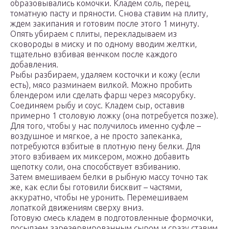
образовывались комочки. Кладем соль, перец,
томатную пасту и пряности. Снова ставим на плиту,
ждем закипания и готовим после этого 1 минуту.
Опять убираем с плиты, перекладываем из
сковороды в миску и по одному вводим желтки,
тщательно взбивая венчком после каждого
добавления.
Рыбы разбираем, удаляем косточки и кожу (если
есть), мясо разминаем вилкой. Можно пробить
блендером или сделать фарш через мясорубку.
Соединяем рыбу и соус. Кладем сыр, оставив
примерно 1 столовую ложку (она потребуется позже).
Для того, чтобы у нас получилось именно суфле –
воздушное и мягкое, а не просто запеканка,
потребуются взбитые в плотную пену белки. Для
этого взбиваем их миксером, можно добавить
щепотку соли, она способствует взбиванию.
Затем вмешиваем белки в рыбную массу точно так
же, как если бы готовили бисквит – частями,
аккуратно, чтобы не уронить. Перемешиваем
лопаткой движениям сверху вниз.
Готовую смесь кладем в подготовленные формочки,
посыпаем зарезервированным сыром и сразу ставим