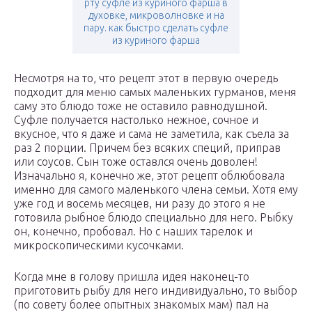
рту суфле из куриного фарша в
духовке, микроволновке и на
пару. как быстро сделать суфле
из куриного фарша
Несмотря на то, что рецепт этот в первую очередь
подходит для меню самых маленьких гурманов, меня
саму это блюдо тоже не оставило равнодушной.
Суфле получается настолько нежное, сочное и
вкусное, что я даже и сама не заметила, как съела за
раз 2 порции. Причем без всяких специй, приправ
или соусов. Сын тоже оставлся очень доволен!
Изначально я, конечно же, этот рецепт облюбовала
именно для самого маленького члена семьи. Хотя ему
уже год и восемь месяцев, ни разу до этого я не
готовила рыбное блюдо специально для него. Рыбку
он, конечно, пробовал. Но с наших тарелок и
микроскопическими кусочками.
Когда мне в голову пришла идея наконец-то
приготовить рыбу для него индивидуально, то выбор
(по совету более опытных знакомых мам) пал на