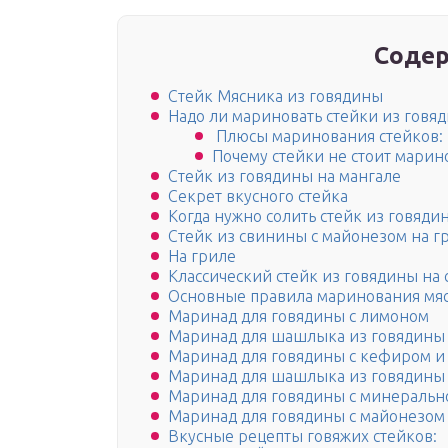
Содер
Стейк Мясника из говядины
Надо ли мариновать стейки из говя
Плюсы маринования стейков:
Почему стейки не стоит марин
Стейк из говядины на мангале
Секрет вкусного стейка
Когда нужно солить стейк из говяди
Стейк из свинины с майонезом на г
На гриле
Классический стейк из говядины на
Основные правила маринования мя
Маринад для говядины с лимоном
Маринад для шашлыка из говядины 
Маринад для говядины с кефиром и
Маринад для шашлыка из говядины 
Маринад для говядины с минеральн
Маринад для говядины с майонезом
Вкусные рецепты говяжих стейков: