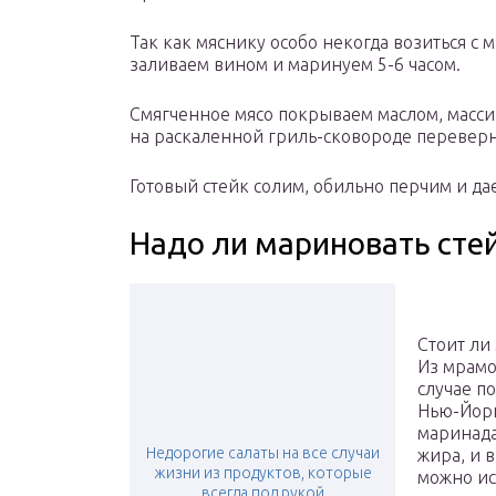
Так как мяснику особо некогда возиться с 
заливаем вином и маринуем 5-6 часом.
Смягченное мясо покрываем маслом, масс
на раскаленной гриль-сковороде переверну
Готовый стейк солим, обильно перчим и да
Надо ли мариновать сте
Стоит ли
Из мрамо
случае п
Нью-Йорк
маринада
Недорогие салаты на все случаи
жира, и 
жизни из продуктов, которые
можно ис
всегда под рукой