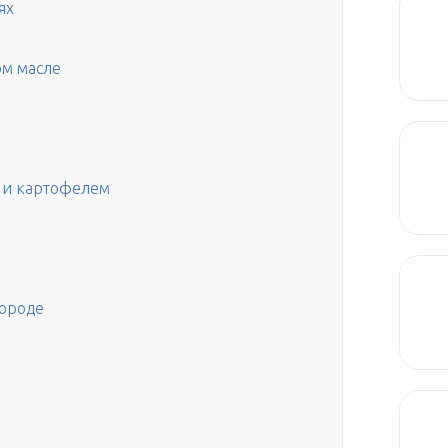
ях
ом масле
 и картофелем
вороде