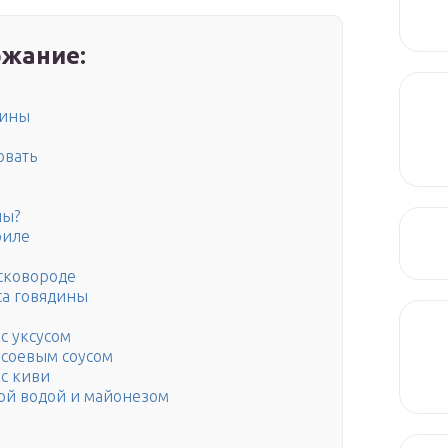
жание:
дины
овать
ны?
риле
 сковороде
са говядины
с уксусом
 соевым соусом
с киви
ой водой и майонезом