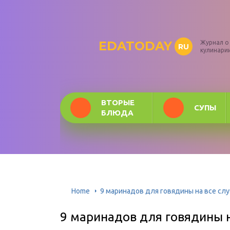
EDATODAY
Журнал о
RU
кулинари
ВТОРЫЕ
СУПЫ
БЛЮДА
Home
9 маринадов для говядины на все сл
9 маринадов для говядины н