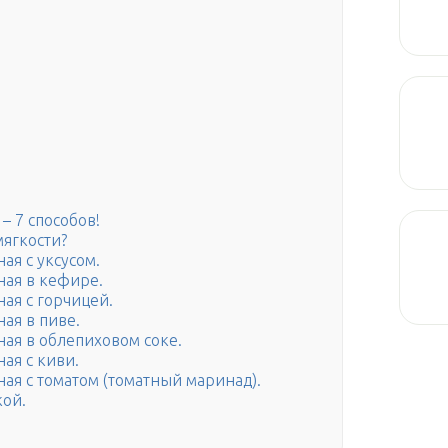
– 7 способов!
мягкости?
ая с уксусом.
ная в кефире.
ая с горчицей.
ая в пиве.
ная в облепиховом соке.
ая с киви.
ная с томатом (томатный маринад).
кой.