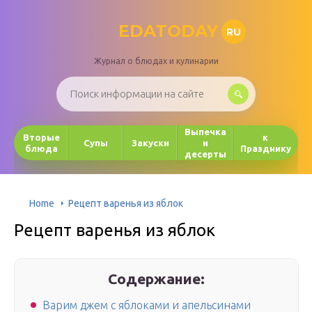
EDATODAY
RU
Журнал о блюдах и кулинарии
Выпечка
Вторые
к
Супы
Закуски
и
блюда
Празднику
десерты
Home
Рецепт варенья из яблок
Рецепт варенья из яблок
Содержание:
Варим джем с яблоками и апельсинами