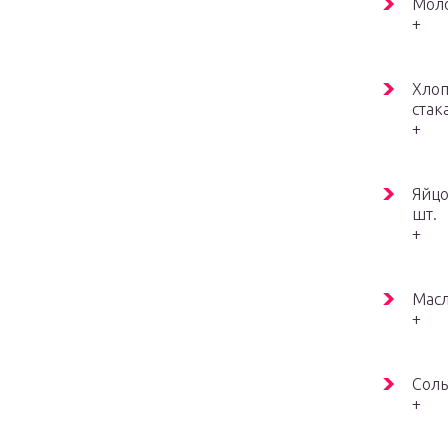
Моло
+
Хлоп
стак
+
Яйцо
шт.
+
Масл
+
Соль
+