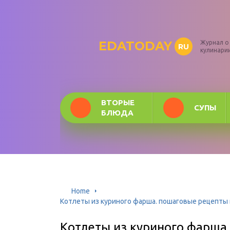
EDATODAY
Журнал о
RU
кулинари
ВТОРЫЕ
СУПЫ
БЛЮДА
Home
Котлеты из куриного фарша. пошаговые рецепты 
Котлеты из куриного фарша