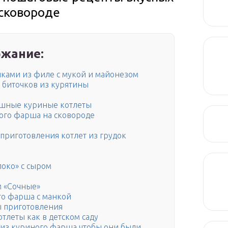
 сковороде
жание:
чками из филе с мукой и майонезом
биточков из курятины
ышные куриные котлеты
ого фарша на сковороде
приготовления котлет из грудок
локо» с сыром
м «Сочные»
го фарша с манкой
ы приготовления
тлеты как в детском саду
 из куриного фарша чтобы они были