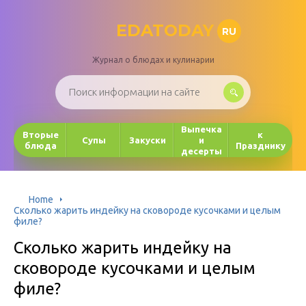
EDATODAY
RU
Журнал о блюдах и кулинарии
Выпечка
Вторые
к
Супы
Закуски
и
блюда
Празднику
десерты
Home
Сколько жарить индейку на сковороде кусочками и целым
филе?
Сколько жарить индейку на
сковороде кусочками и целым
филе?