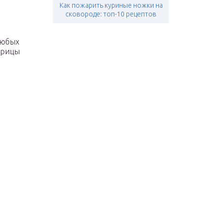
Как пожарить куриные ножки на
сковороде: топ-10 рецептов
любых
урицы