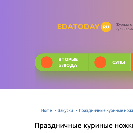
EDATODAY
Журнал о
RU
кулинари
ВТОРЫЕ
СУПЫ
БЛЮДА
Home
Закуски
Праздничные куриные ножки
Праздничные куриные ножки 