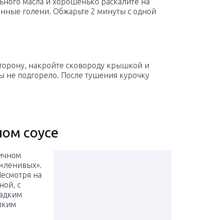
льного масла и хорошенько раскалите на
нные голени. Обжарьте 2 минуты с одной
 сторону, накройте сковороду крышкой и
бы не подгорело. После тушения курочку
ном соусе
чичном
 «ленивых».
Несмотря на
ной, с
ладким
рпким