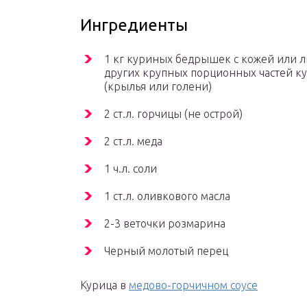
Ингредиенты
1 кг куриных бедрышек с кожей или 
других крупных порционных частей к
(крылья или голени)
2 ст.л. горчицы (не острой)
2 ст.л. меда
1 ч.л. соли
1 ст.л. оливкового масла
2-3 веточки розмарина
Черный молотый перец
Курица в
медово-горчичном соусе