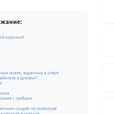
жание:
ей корочкой
иных ножек, жаренных в кляре
айонезе в духовке?
де
ноком
ножек с грибами
вочных сухарях на сковороде
сковороде в сметане