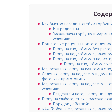
Содер
Как быстро посолить стейки горбуш
Ингредиенты
Засаливаем горбушу в марина
условиях
Пошаговые рецепты приготовления 
Горбуша «под сёмгу» без рассо
Горбуша под «сёмгу» с лимоно
Горбуша «под сёмгу» в полиэт
Горбуша «под сёмгу» с ч
Малосольная горбуша как семга с в
Соленая горбуша под семгу в домаш
фото, как приготовить
Малосольная горбуша под семгу — о
условиях
Разделка и посол горбуши в д
Горбуша слабосоленая в рассоле с с
Порядок действий:
№4. Горбуша малосольная с лимоном