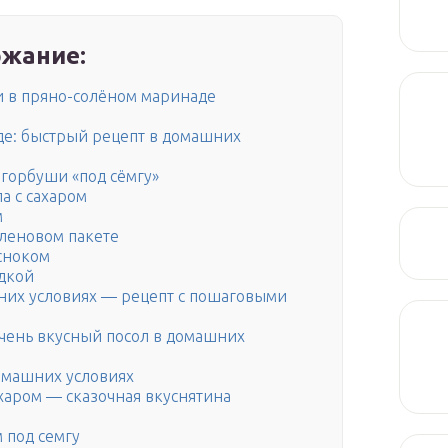
жание:
и в пряно-солёном маринаде
де: быстрый рецепт в домашних
горбуши «под сёмгу»
ла с сахаром
м
иленовом пакете
есноком
одкой
них условиях — рецепт с пошаговыми
чень вкусный посол в домашних
омашних условиях
ахаром — сказочная вкуснятина
 под семгу