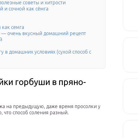
полезные советы и хитрости
 и сочной как сёмга
 как семга
ле — очень вкусный домашний рецепт
й
у в домашних условиях (сухой способ с
йки горбуши в пряно-
жа на предыдущую, даже время просолки у
, что способ соления разный.