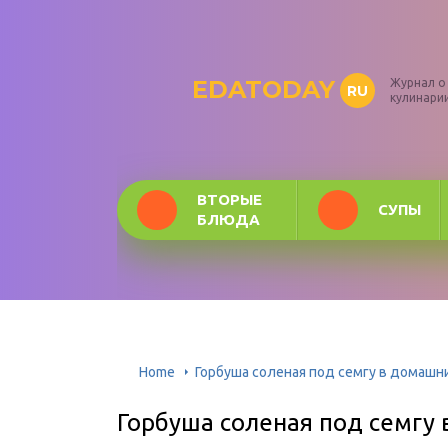
EDATODAY
Журнал о
RU
кулинари
ВТОРЫЕ
СУПЫ
БЛЮДА
Home
Горбуша соленая под семгу в домашн
Горбуша соленая под семгу