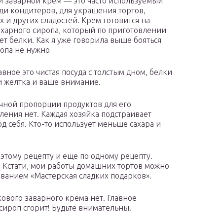
 заварной крем — это часто используемый
ди кондитеров, для украшения тортов,
 и других сладостей. Крем готовится на
ахарного сиропа, который по приготовлении
ет белки. Как я уже говорила выше бояться
ропа не нужно
авное это чистая посуда с толстым дном, белки
и желтка и ваше внимание.
очной пропорции продуктов для его
ления нет. Каждая хозяйка подстраивает
од себя. Кто-то использует меньше сахара и
 этому рецепту и еще по одному рецепту.
ь. Кстати, мои работы домашних тортов можно
званием «Мастерская сладких подарков».
кового заварного крема нет. Главное
сироп сгорит! Будьте внимательны.