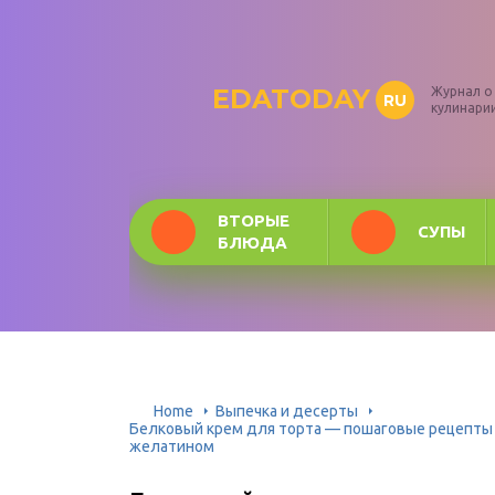
EDATODAY
Журнал о
RU
кулинари
ВТОРЫЕ
СУПЫ
БЛЮДА
Home
Выпечка и десерты
Белковый крем для торта — пошаговые рецепты п
желатином