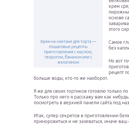
Белковый
крем сре
пирожных
основе с
заварива
этого си
Крем на сметане для торта —
Самое гл
пошаговые рецепты
без капл
приготовления с маслом,
творогом, бананом или с
Но вот т
желатином
приготов
рецепт п
больше воды, кто-то же наоборот.
Я же для своих тортиков готовлю только по
Только про него я расскажу вам как нибуд
посмотреть в верхней панели сайта под на
Итак, супер секретов в приготовлении бел
приноровиться и не зазеваться, иначе ваш 