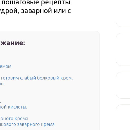
— пошаговые рецепты
дрой, заварной или с
жание:
ремом
, готовим слабый белковый крем.
ов
.
ной кислоты.
арного крема
лкового заварного крема