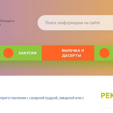
 блюдах и
и
ВЫПЕЧКА И
ЗАКУСКИ
ДЕСЕРТЫ
РЕ
риготовления с сахарной пудрой, заварной или с