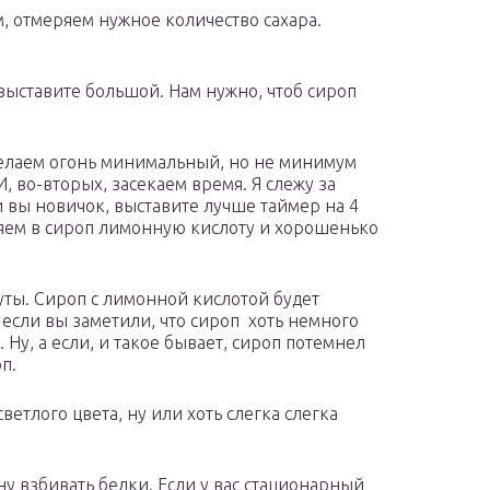
м, отмеряем нужное количество сахара.
 выставите большой. Нам нужно, чтоб сироп
делаем огонь минимальный, но не минимум
, во-вторых, засекаем время. Я слежу за
 вы новичок, выставите лучше таймер на 4
ляем в сироп лимонную кислоту и хорошенько
уты. Сироп с лимонной кислотой будет
 если вы заметили, что сироп хоть немного
 Ну, а если, и такое бывает, сироп потемнел
п.
етлого цвета, ну или хоть слегка слегка
чну взбивать белки. Если у вас стационарный